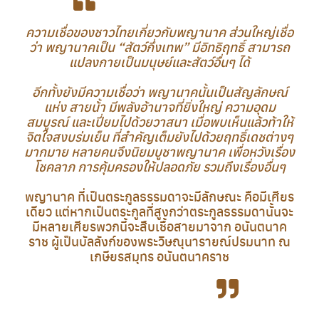
ความเชื่อของชาวไทยเกี่ยวกับพญานาค ส่วนใหญ่เชื่อ
ว่า พญานาคเป็น “สัตว์กึ่งเทพ” มีอิทธิฤทธิ์ สามารถ
แปลงกายเป็นมนุษย์และสัตว์อื่นๆ ได้
อีกทั้งยังมีความเชื่อว่า พญานาคนั้นเป็นสัญลักษณ์
แห่ง สายน้้า มีพลังอ้านาจที่ยิ่งใหญ่ ความอุดม
สมบูรณ์ และเปี่ยมไปด้วยวาสนา เมื่อพบเห็นแล้วท้าให้
จิตใจสงบร่มเย็น ที่สำคัญเต็มยังไปด้วยฤทธิ์เดชต่างๆ
มากมาย หลายคนจึงนิยมบูชาพญานาค เพื่อหวังเรื่อง
โชคลาภ การคุ้มครองให้ปลอดภัย รวมถึงเรื่องอื่นๆ
พญานาค ที่เป็นตระกูลธรรมดาจะมีลักษณะ คือมีเศียร
เดียว แต่หากเป็นตระกูลที่สูงกว่าตระกูลธรรมดานั้นจะ
มีหลายเศียรพวกนี้จะสืบเชื้อสายมาจาก อนันตนาค
ราช ผู้เป็นบัลลังก์ของพระวิษณุนารายณ์ปรมนาท ณ
เกษียรสมุทร อนันตนาคราช