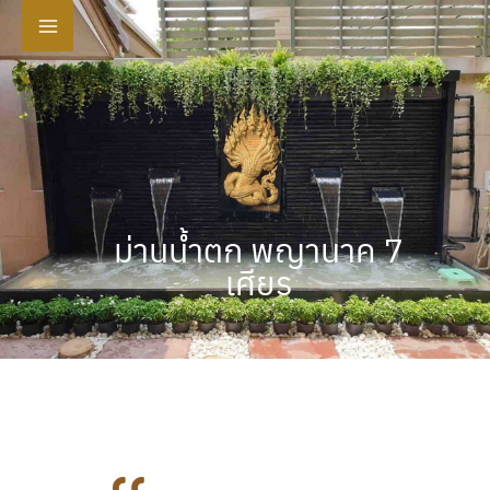
Skip
to
content
ม่านน้ำตก พญานาค 7
เศียร